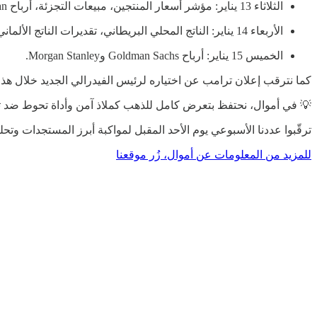
الثلاثاء 13 يناير: مؤشر أسعار المنتجين، مبيعات التجزئة، أرباح JPMorgan، قرارات المحكمة العليا بخصوص دستورية التعريفات الجمركية.
الأربعاء 14 يناير: الناتج المحلي البريطاني، تقديرات الناتج الألماني لعام 2025، أرباح Bank of America وCitigroup وWells Fargo.
الخميس 15 يناير: أرباح Goldman Sachs وMorgan Stanley.
كما نترقب إعلان ترامب عن اختياره لرئيس الفيدرالي الجديد خلال هذا
💡 في أموال، نحتفظ بتعرض كامل للذهب كملاذ آمن وأداة تحوط ضد تقل
ترقّبوا عددنا الأسبوعي يوم الأحد المقبل لمواكبة أبرز المستجدات وتح
للمزيد من المعلومات عن أموال، زُر موقعنا