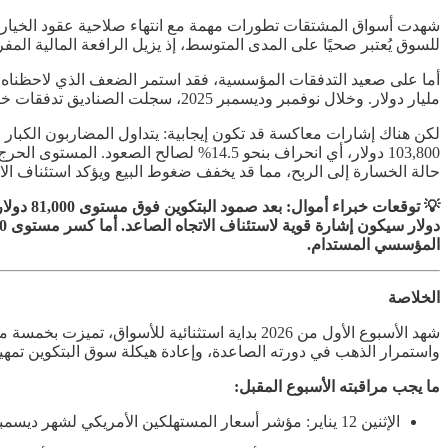
للسوق يُعتبر صحيًا على المدى المتوسط، إذ يزيل الرافعة المالية المفر
مليار دولار. وخلال نوفمبر وديسمبر 2025، سجلت الصناديق تدفقات خارجة قياسية بلغت 4.57 مليار دولار، مما يؤكد استمرار نمط “التوزيع” الذي أشرنا إليه سابقًا.
لكن هناك إشارات معاكسة قد تكون إيجابية: يتداول المضاربون الكبار حال
حالة الخسارة إلى الربح، مما قد يخفف ضغوط البيع ويؤكد استئناف الات
المؤسسي المستدام.
الخلاصة
شهد الأسبوع الأول من 2026 بداية استثنائية ل
واستمرار الذهب في دورته الصاعدة، وإعادة هيكلة سوق البتكوين تمهيدً
ما يجب مراقبته الأسبوع المقبل:
الإثنين 12 يناير: مؤشر أسعار المستهلكين الأمريكي لشهر ديسمبر (التوقعات: 2.8% سنويًا).