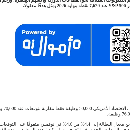
تكنولوجيا العملاقة نحو القطاعات الدورية والأسهم الصغيرة. ورغم التق
ًا.
جاءت ب
في التوظيف الجديد، فيما يُعرف بديناميكية “عدم التوظيف وعدم الف