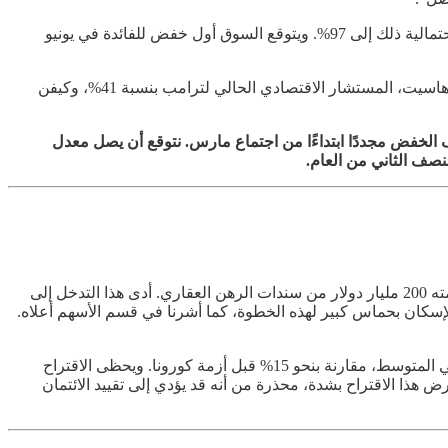
على صعيد السياسة النقدية، عززت هذه البيانات توقعات إبقاء الفيدرالي على أسعار الفائدة دون تغيير في اجتماع 27-28 يناير، حيث ارتفعت احتمالية ذلك إلى 97%. ويتوقع السوق أول خفض للفائدة في يونيو
يترقب المستثمرون أيضًا إعلان ترامب عن اختياره لرئيس الفيدرالي القادم خلفًا لجيروم باول. وتشير أسواق المراهنات إلى تنافس بين كيفن هاسيت، المستشار الاقتصادي الحالي لترامب بنسبة 41%، وكيفن
اع يناير 2026، ثم تضطره البيانات الاقتصادية إلى استئناف الخفض مجددًا ابتداءًا من اجتماع مارس. نتوقع أن يصل معدل
أعلنت إدارة ترامب عن سلسلة من المبادرات السياسية الجريئة هذا الأسبوع، أبرزها توجيه مؤسستي Fannie Mae وFreddie Mac لشراء ما قيمته 200 مليار دولار من سندات الرهن العقاري. أدى هذا التدخل إلى
فائدة أقل من 6% بدلًا من 6.5% وما فوق. استجابت أسهم قطاع الإسكان بحماس كبير لهذه الخطوة، كما أشرنا في قسم الأسهم أعلاه.
على صعيد آخر، اقترح ترامب فرض سقف بنسبة 10% على فوائد البطاقات الائتمانية لمدة عام واحد. وتبلغ معدلات الفائدة الحالية نحو 20% في المتوسط، مقارنة بنحو 15% قبل أزمة كورونا. ويحظى الاقتراح
ين عبر مشروع قانون هاولي-ساندرز. لكن البنوك الكبرى، بما فيها JPMorgan وBank of America وCitigroup وCapital One، تعارض هذا الاقتراح بشدة، محذرة من أنه قد يؤدي إلى تقييد الائتمان