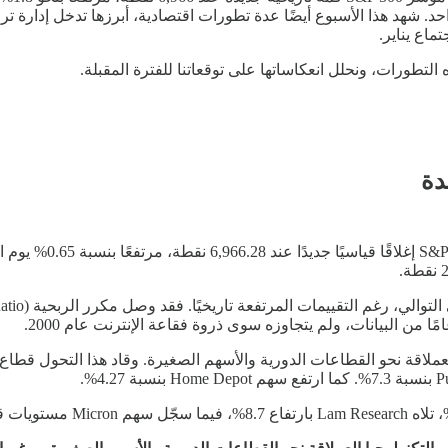
للأونصة، محققًا مكاسب تتجاوز 60% خلال عام واحد. شهد هذا الأسبوع أيضًا عدة تطورات اقتصا
ماع يناير.
طورات، ونحلل انعكاساتها على توقعاتنا للفترة المقبلة.
العملاقة نحو القطاعات الدورية والأسهم الصغيرة. وقاد هذا التحول قط