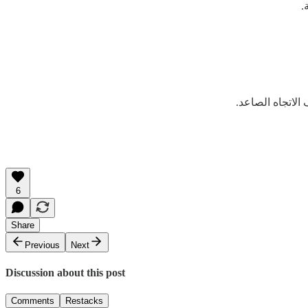
لاتجاه الصاعد.
6
Share
Previous
Next
Discussion about this post
Comments
Restacks