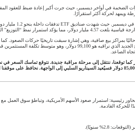
طة ويمهد لحركة أكثر استقرارًا.
أما على صعيد التدفقات
يًا بمراكز بيع صافية، وهي إشارة سبقت تاريخيًا حركات الصعود. كما يُظ
103,800 دولار، أي انحراف بنحو 14.5% لصالح الصعود. المستوى الحرج الجديد 
جاه الصاعد.
دولار سيكون إشارة قوية لاستئناف الاتجاه الصاعد. أما كسر مستوى 85,000 دولار فسيُعيد السيناريو ا
لأسواق، تميزت بخمسة محاور رئيسية: استمرار صعود الأسهم الأمريكية، وتباطؤ سو
ا للحركة القادمة.