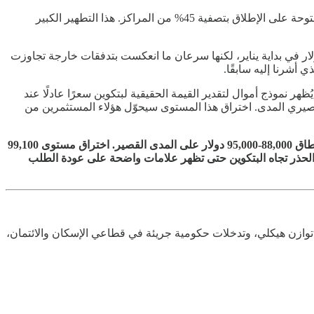
شهدت أسواق المشتقات تطورات مهمة مع انتهاء صلاحية عقود الخيارات الضخمة في أواخر ديسمبر، حيث جرت أكبر إعادة ضبط للعقود المفتوحة على الإطلاق بتصفية 45% من المراكز. هذا التطهير الكبير
 المؤسسية، فقد استمر الضعف الذي لاحظناه في ديسمبر. حيث شهدت صناديق ETF تدفقات داخلة بنحو 1.2 مليار دولار في بداية يناير، لكنها سرعان ما انعكست بتدفقات خارجة تجاوزت
هر نموذج أموال لتقدير القيمة الحقيقية لبتكوين سعرًا عادلًا عند
الذي نراقبه هو 99,100 دولار، وهو متوسط تكلفة المستثمرين قصيري المدى. اختراق هذا المستوى سيحوّل هؤلاء المستثمرين من
💡 توقعات خبراء أموال: بعد صمود البتكوين فوق مستوى 81,000 دولار كما توقعنا، ننتقل إلى مرحلة مراقبة جديدة. نتوقع تماسك السعر في نطاق 88,000-95,000 دولار على المدى القصير. اختراق مستوى 99,100
لسلبي إلى الواجهة. نحافظ على موقفنا الحذر تجاه البتكوين حتى تظهر علامات واضحة على عودة الطلب
ق العمل مع توازن هيكلي، وتدخلات حكومية جريئة في قطاعي الإسكان والائتمان،