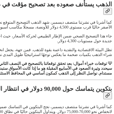
الذهب يستأنف صعوده بعد تصحيح مؤقت في د
الأصفر حاليًا قرب مستوى 4,500 دولار للأونصة، مسجلًا مكاسب أسبوعية بنحو 4%، ومحققًا ارتفاعًا سنويًا يتجاوز 60% في 2025، أحد أقوى الأداءات في تاريخ الذهب.
جاء هذا التصحيح الصحي ضمن الإطار الطبيعي لحركة الأسعار، حيث احتا
جديدة حول مستويات 4,300 دولار.
تظل البيئة الاقتصادية والنقدية داعمة بقوة للذهب. فمن جهة، يجعل انخ
شراء الذهب بكميات ضخمة ما يعكس توجهًا استراتيجيًا طويل المدى نحو 
سيحدد وتيرة الصعود في الأسابيع المقبلة هو ما إذا كانت الأسواق ست
مستدام. نواصل النظر إلى الذهب كمكون أساسي في المحافظ الاستثمارية، ونرى أي تراجعات نحو 4,300-4,350
بتكوين يتماسك حول 90,000 دولار في انتظار المحفزات
لانخفاض نحو 70,000-75,000 دولار. ويتداول البتكوين حاليًا في نطاق 90,000-93,000 دولار، متراجعًا بنحو 28% من ذروته التاريخية فوق 126,000 دولار المسجلة في أكتوبر 2025.