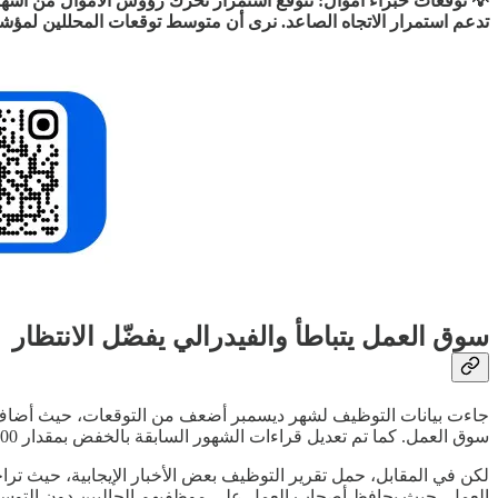
💡 توقعات خبراء أموال: نتوقع استمرار تحرك رؤوس الأموال من أسهم ال
تدعم استمرار الاتجاه الصاعد. نرى أن متوسط توقعات المحللين لمؤشر S&P 500 عند 7,629 نقطة بنهاية 2026 يمثل هدفًا معقول
سوق العمل يتباطأ والفيدرالي يفضّل الانتظار
سوق العمل. كما تم تعديل قراءات الشهور السابقة بالخفض بمقدار 76,000 وظيفة.
العمل، حيث يحافظ أصحاب العمل على موظفيهم الحاليين دون التوسع 