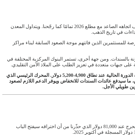
كما أشرنا في نشرتنا منتصف ديسمبر، شهد الذهب التصحيح المتوقع نحو نطاق 4,200-4,300 دولار في النصف الثاني من الشهر، قبل أن يستأنف اتجاهه الصاعد مع مطلع 2026 تمامًا كما رجّحنا. ويتداول المعدن
صة للمستثمرين الذين فاتتهم موجة الصعود السابقة لبناء مراكز
قارنة بالسندات. ومن جهة أخرى، تستمر البنوك المركزية المختلفة في
ة على جبهات متعددة في تعزيز الطلب على الملاذ الآمن التقليدي.
💡 توقعات خبراء أموال: بعد تحقق توقعاتنا بالتصحيح في النصف الثاني من ديسمبر واستئناف الصعود مع مطلع 2026، نحافظ على هدفنا لقمة الدورة الحالية عند نطاق 4,900-5,200 دولار. المحرك الرئيسي الذي
م، ما سيدفع عائدات السندات للانخفاض ويوفر الدعم اللازم لصعود
كما أشرنا في نشرتنا منتصف ديسمبر، نجح البتكوين في التماسك ضمن النطاق المتوقع عند 81,000-95,600 دولار، ولم يكسر مستوى الدعم الحرج عند 81,000 دولار الذي حذّرنا من أن اختراقه سيفتح الباب