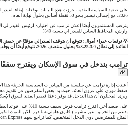
2026، مع إجمالي تيسير بنحو 50 نقطة أساس بحلول نهاية العام.
وارش، المحافظ السابق للفيدرالي بنسبة 40%.
الفائدة إلى نطاق 3.0-3.25% بحلول منتصف 2026. نتوقع أيضًا أن يجلب التغيير في قيادة الفيدرالي نهجًا أكثر تيسيرًا في السياسة النقدية في النصف الثاني من العام.
ترامب يتدخل في سوق الإسكان ويقترح سقفًا لفو
ويرى المحللون أن هذا التدخل قد يوفر دعمًا قصير المدى لسوق الإسك
المتاح للمقترضين ذوي الدخل المنخفض. كما تراجع سهم American Express بنسبة 1.92% على خلفية هذه الأخبار.