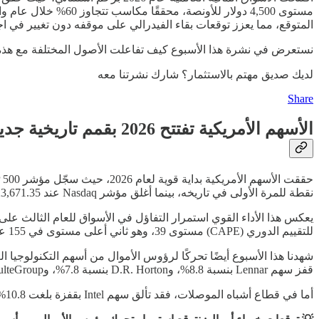
مستوى 4,500 دولار 
المتوقع، مما يعزز توقعات بقاء الفيدرالي على موقفه دون تغيير في اجت
نستعرض في نشرة هذا الأسبوع كيف تفاعلت الأصول المختلفة مع هذه الت
لديك صديق مهتم بالاستثمار؟ شارك نشرتنا معه
Share
الأسهم الأمريكية تفتتح 2026 بقمم تاريخية جديدة
نقطة للمرة الأولى في تاريخه، بينما أغلق مؤشر Nasdaq عند 23,671.35 نقطة.
للتقييم الدوري (CAPE) مستوى 39، وهو ثاني أعلى مستوى في 155 عامًا من البيانات، ولم يتجاوزه سوى ذروة فقاعة الإنترنت عام 2000.
شهدنا هذا الأسبوع أيضًا تحركًا لرؤوس الأموال من أسهم التكنولوجيا 
قفز سهم Lennar بنسبة 8.8%، وD.R. Horton بنسبة 7.8%، وPulteGroup بنسبة 7.3%. كما ارتفع سهم Home Depot بنسبة 4.27%.
أما في قطاع أشباه الموصلات، فقد تألق سهم Intel بقفزة بلغت 10.8%، تلاه Lam Research بارتفاع 8.7%، فيما سجّل سهم Micron مستويات قياسية جديدة.