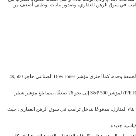
دية، أبرزها تدخل إدارة ترامب في سوق الرهن العقاري، وصدور بيانات توظيف أضعف من
حققت الأسهم الأمريكية بداية قوية لعام 2026، حيث سجّل مؤشر S&P 500 إغلاقًا قياسيًا جديدًا عند 6,966.28 نقطة، مرتفعًا بنسبة 0.65% يوم الجمعة وحده. كما اخترق مؤشر Dow Jones الصناعي حاجز 49,500
يعكس هذا الأداء القوي استمرار التفاؤل في الأسواق للعام الثالث على التوالي، رغم التقييمات المرتفعة تاريخيًا. فقد وصل مكرر الربحية (P/E Ratio) لمؤشر S&P 500 إلى نحو 26 ضعفًا، بينما بلغ مؤشر شيلر
اع بناء المنازل، مدفوعًا بتدخل ترامب في سوق الرهن العقاري، حيث