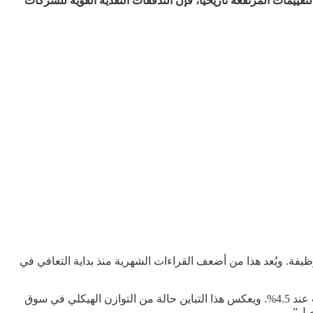
ييمات المرتفعة تاريخيًا، فإن التدفقات النقدية القوية للشركات
يانات التوظيف لشهر ديسمبر أضعف من التوقعات، حيث أضاف الاقتصاد الأمريكي 50,000 وظيفة فقط مقارنة بتوقعات عند 70,000 وظيفة. ويُعد هذا من أضعف القراءات الشهرية منذ بداية التعافي في
لكن في المقابل، حمل تقرير التوظيف بعض الأخبار الإيجابية، حيث تراجع معدل البطالة إلى 4.4% من 4.6% في نوفمبر، متفوقًا على التوقعات عند 4.5%. ويعكس هذا التباين حالة من التوازن الهيكلي في سوق
صل”.