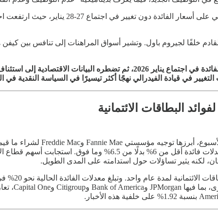
💡 توقعات خبراء أموال: نتوقع أن يتوقف الفيدرالي مؤقتًا عن خفض الفائدة في اجتم
ائد البطاقات الائتمانية
ضغط فوري على فروق العائد، حيث بدأ بعض المقرضين في تقديم معدلات 
ان، لكنه يثير تساؤلات حول استدامته على المدى الطويل.
بدعم من الحزب