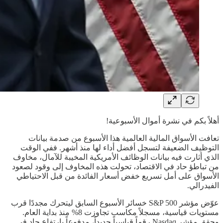
أهلاً بكم في نشرة أموال الأسبوعية!
تعافت الأسواق المالية العالمية هذا الأسبوع من صدمة بيانات
التوظيف الضعيفة لتسجل أفضل أداء لها منذ أشهر. ففي الوقت
الذي أثارت فيه بيانات الوظائف الأمريكية المخيبة للآمال، مخاوف
من تباطؤ حاد في الاقتصاد، تحولت هذه المخاوف إلى وقود لصعود
الأسواق على أمل تسريع خفض أسعار الفائدة من قبل الاحتياطي
الفيدرالي.
عوّض مؤشر S&P 500 خسائر الأسبوع السابق ليتحرك مجددًا قرب
مستويات قياسية، مسجلاً مكاسب تجاوزت 8% منذ بداية العام.
وحقق مؤشر Nasdaq رقماً قياسياً جديداً، مدفوعاً بارتفاع حاد في