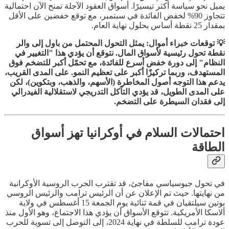
يميل نحو سياسة أكثر تيسيرًا. أسواق العقود الآجلة تمنح الآن احتمالية
تتجاوز 90% لخفض الفائدة في سبتمبر، مع توقع خفضين على الأقل
بمقدار 25 نقطة أساس بحلول نهاية العام.
💡 توقعات خبراء أموال: يمثل التحول المحتمل من باول إلى والر
نقطة تحول رئيسية لأسواق المال. نتوقع أن يؤدي هذا "التغيير في
النظام" إلى دورة خفض أسرع للفائدة، مع تحمّل أكبر للتضخم فوق
المستهدف، وربما تركيزًا أكبر على تعظيم النمو. على المدى القريب،
يدعم هذا التوجه أصول المخاطرة (الأسهم، والذهب، وبتكوين)، لكن
على المدى الطويل، قد يؤدي التآكل التدريجي لاستقلالية الفيدرالي
إلى فقدان السيطرة على التضخم.
احتمالات السلام في أوكرانيا تهز أسواق
الطاقة
في تحول جيوسياسي مفاجئ، قد تقترب الحرب الروسية الأوكرانية
من نهايتها. حيث تم الإعلان عن أن الرئيس ترامب والرئيس الروسي
بوتين سيلتقيان في قمة ثنائية يوم الجمعة 15 أغسطس في ولاية
ألاسكا الأمريكية. تتوقع الأسواق أن يؤدي هذا الاجتماع، وهو الأول منذ
عودة ترامب للسلطة في نهاية 2024، إلى التوصل إلى تسوية للحرب