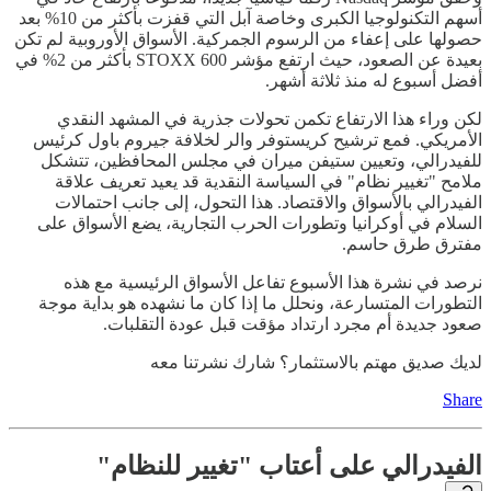
أسهم التكنولوجيا الكبرى وخاصة آبل التي قفزت بأكثر من 10% بعد
حصولها على إعفاء من الرسوم الجمركية. الأسواق الأوروبية لم تكن
بعيدة عن الصعود، حيث ارتفع مؤشر STOXX 600 بأكثر من 2% في
أفضل أسبوع له منذ ثلاثة أشهر.
لكن وراء هذا الارتفاع تكمن تحولات جذرية في المشهد النقدي
الأمريكي. فمع ترشيح كريستوفر والر لخلافة جيروم باول كرئيس
للفيدرالي، وتعيين ستيفن ميران في مجلس المحافظين، تتشكل
ملامح "تغيير نظام" في السياسة النقدية قد يعيد تعريف علاقة
الفيدرالي بالأسواق والاقتصاد. هذا التحول، إلى جانب احتمالات
السلام في أوكرانيا وتطورات الحرب التجارية، يضع الأسواق على
مفترق طرق حاسم.
نرصد في نشرة هذا الأسبوع تفاعل الأسواق الرئيسية مع هذه
التطورات المتسارعة، ونحلل ما إذا كان ما نشهده هو بداية موجة
صعود جديدة أم مجرد ارتداد مؤقت قبل عودة التقلبات.
لديك صديق مهتم بالاستثمار؟ شارك نشرتنا معه
Share
الفيدرالي على أعتاب "تغيير للنظام"