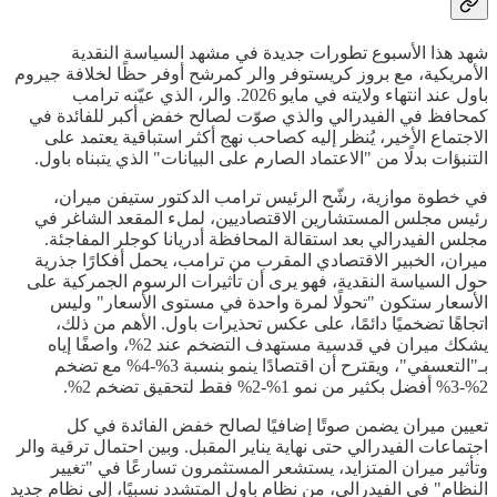
شهد هذا الأسبوع تطورات جديدة في مشهد السياسة النقدية
الأمريكية، مع بروز كريستوفر والر كمرشح أوفر حظًا لخلافة جيروم
باول عند انتهاء ولايته في مايو 2026. والر، الذي عيّنه ترامب
كمحافظ في الفيدرالي والذي صوّت لصالح خفض أكبر للفائدة في
الاجتماع الأخير، يُنظر إليه كصاحب نهج أكثر استباقية يعتمد على
التنبؤات بدلًا من "الاعتماد الصارم على البيانات" الذي يتبناه باول.
في خطوة موازية، رشّح الرئيس ترامب الدكتور ستيفن ميران،
رئيس مجلس المستشارين الاقتصاديين، لملء المقعد الشاغر في
مجلس الفيدرالي بعد استقالة المحافظة أدريانا كوجلر المفاجئة.
ميران، الخبير الاقتصادي المقرب من ترامب، يحمل أفكارًا جذرية
حول السياسة النقدية، فهو يرى أن تأثيرات الرسوم الجمركية على
الأسعار ستكون "تحولًا لمرة واحدة في مستوى الأسعار" وليس
اتجاهًا تضخميًا دائمًا، على عكس تحذيرات باول. الأهم من ذلك،
يشكك ميران في قدسية مستهدف التضخم عند 2%، واصفًا إياه
بـ"التعسفي"، ويقترح أن اقتصادًا ينمو بنسبة 3%-4% مع تضخم
2%-3% أفضل بكثير من نمو 1%-2% فقط لتحقيق تضخم 2%.
تعيين ميران يضمن صوتًا إضافيًا لصالح خفض الفائدة في كل
اجتماعات الفيدرالي حتى نهاية يناير المقبل. وبين احتمال ترقية والر
وتأثير ميران المتزايد، يستشعر المستثمرون تسارعًا في "تغيير
النظام" في الفيدرالي، من نظام باول المتشدد نسبيًا، إلى نظام جديد