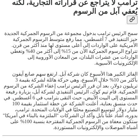
ترامب لا يتراجع عن قراراته التجارية، لكنه
يُعفي آبل من الرسوم
سمح الرئيس ترامب بدخول مجموعة من الرسوم الجمركية الجديدة
حيز التنفيذ في 7 أغسطس، مما رفع متوسط الرسوم الجمركية
الأمريكية على الواردات إلى أعلى مستوى لها منذ أكثر من قرن.
تتراوح الرسوم الجمركية الآن من 15% إلى أكثر من 40% وتغطي
الواردات من عشرات البلدان، من المعادن الأوروبية إلى
الإلكترونيات الآسيوية.
الفائز الكبير هذا الأسبوع كان شركة آبل. ارتفع سهم صانع آيفون
بأكثر من 10% خلال الأسبوع، وهي حركة هائلة لشركة بقيمة 3
تريليون دولار، بعد أن قرر الرئيس ترامب إعفاء الشركة من الرسوم
الجمركية. قام تيم كوك، الرئيس التنفيذي لشركة آبل، بزيارة رفيعة
المستوى إلى البيت الأبيض، حيث التقى بترامب في 6 أغسطس. في
حدث منسق بعناية، أعلنت الشركة عن خطة استثمار بقيمة 100
مليار دولار لتوسيع التصنيع محليًا في الولايات المتحدة. ترامب،
بدوره، أشاد علناً بآبل وأكد أن الشركات "الملتزمة بالبناء في أمريكا"
ستكون معفاة من الرسوم الجمركية المقترحة بنسبة 100% على
أشباه الموصلات والإلكترونيات المستوردة.