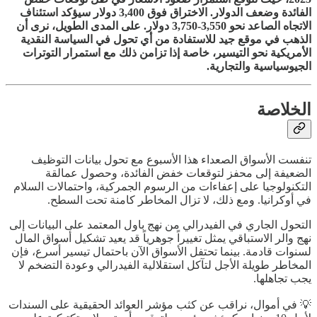
الفائدة وضعف الدولار. الاختراق فوق 3,400 دولار سيؤكد استئناف
الاتجاه الصاعد نحو 3,550-3,750 دولار. على المدى الطويل، نرى أن
الذهب في موقع جيد للاستفادة من أي تحول في السياسة النقدية
الأمريكية نحو التيسير، خاصة إذا تزامن ذلك مع استمرار التوترات
الجيوسياسية والتجارية.
الخلاصة
تنفست الأسواق الصعداء هذا الأسبوع مع تحول بيانات التوظيف
الضعيفة إلى محفز لتوقعات خفض الفائدة، وحصول عمالقة
التكنولوجيا على إعفاءات من الرسوم الجمركية، واحتمالات السلام
في أوكرانيا. ومع ذلك، لا تزال المخاطر كامنة تحت السطح.
التحول الجاري في الفيدرالي من نهج باول المعتمد على البيانات إلى
نهج والر الاستباقي يمثل تغييراً جوهرياً قد يعيد تشكيل أسواق المال
لسنوات قادمة. بينما تحتفل الأسواق الآن باحتمال تيسير أسرع، فإن
المخاطر طويلة الأجل لتآكل استقلالية الفيدرالي وعودة التضخم لا
يجب تجاهلها.
💡 في أموال، نراقب عن كثب مؤشر العوائد الحقيقية على السندات