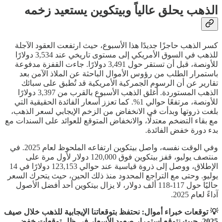
الذهب يحلق عالياً وبيتكوين يستعيد زخمه
كسر الذهب حاجزًا جديدًا هذا الأسبوع، حيث ارتفعت العقود الآجلة
للذهب في السوق الأمريكي إلى مستوى تاريخي عند 3,534 دولارًا
للأونصة، قبل أن تستقر حول 3,491 دولارًا. جاءت القفزة مدفوعة
باستمرار الطلب من رؤوس الأموال الباحثة عن الملاذ الآمن بعد
تقارير عن أن الرسوم الجمركية الأمريكية قد تُطبق على سبائك
الذهب المستوردة. أغلق الذهب الأسبوع بالقرب من 3,397 دولارًا
للأونصة، مرتفعًا حوالي 1%. كما تعزز أسعار الفائدة الحقيقية التي
بلغت ذروتها وبدأت في الانخفاض من الزخم الإيجابي لسعر الذهب،
مع بقاء التضخم معتدلًا، والانخفاض المتوقع للعوائد على السندات مع
بدء دورة خفض الفائدة.
وفي الوقت نفسه، واصل بيتكوين ارتفاعه الملحوظ لعام 2025. في
منتصف يوليو، قفز بيتكوين فوق 120,000 دولار لأول مرة على
الإطلاق، ووصل إلى ذروة قياسية عند حوالي 123,153 دولارًا في 14
يوليو. وحتى مع التراجع المحدود منذ ذلك الحين، حيث يتحرك السعر
حاليًا حول 117-118 ألف دولار، لا يزال بيتكوين أحد أفضل الأصول
آداءً لعام 2025.
💡 توقعات خبراء أموال: نحتفظ بتوقعاتنا الإيجابية للذهب خلال صيف
2025، حيث نتوقع استمرار صعود الأسعار في ظل توقعات خفض